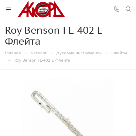
Roy Benson FL-402 Е
Флейта
—
—
—
Главная
Каталог
Духовые инструменты
Флейты
—
Roy Benson FL-402 Е Флейта