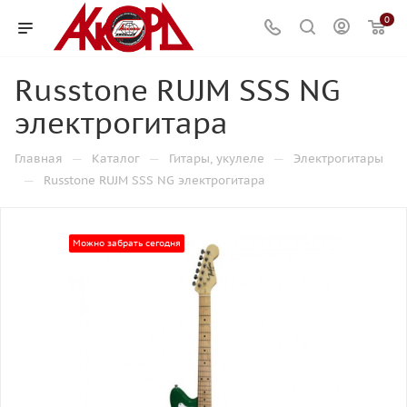
0
Russtone RUJM SSS NG
электрогитара
—
—
—
Главная
Каталог
Гитары, укулеле
Электрогитары
—
Russtone RUJM SSS NG электрогитара
Можно забрать сегодня