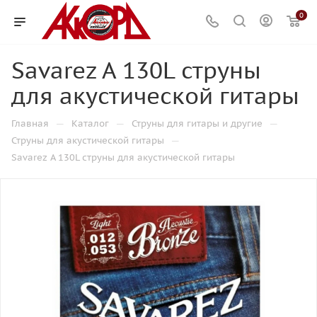
0
Savarez A 130L струны
для акустической гитары
—
—
—
Главная
Каталог
Струны для гитары и другие
—
Струны для акустической гитары
Savarez A 130L струны для акустической гитары