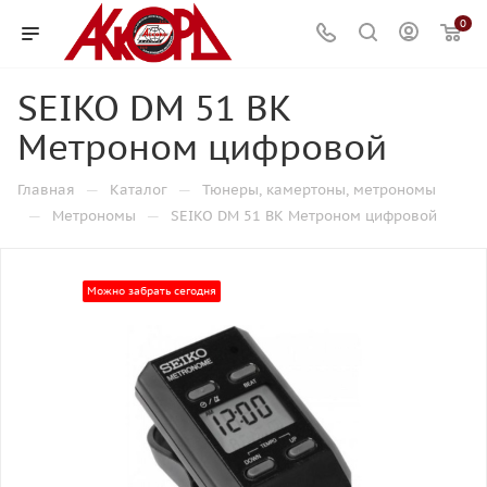
0
SEIKO DM 51 BK
Метроном цифровой
—
—
Главная
Каталог
Тюнеры, камертоны, метрономы
—
—
Метрономы
SEIKO DM 51 BK Метроном цифровой
Можно забрать сегодня