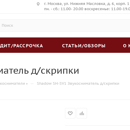
г. Москва, ул. Нижняя Масловка, д. 6, корп. 1
пн. - сб.: 11.00- 20.00 воскресенье: 11.00-19.
ЕДИТ/РАССРОЧКА
СТАТЬИ/ОБЗОРЫ
О
матель д/скрипки
—
укосниматели
Shadow SH-SV1 Звукосниматель д/скрипки