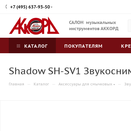
+7 (495) 637-93-50
САЛОН музыкальных
инструментов АККОРД
КАТАЛОГ
ПОКУПАТЕЛЯМ
КР
Shadow SH-SV1 Звукосни
—
—
—
Главная
Каталог
Аксессуары для смычковых
Зв