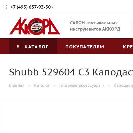
+7 (495) 637-93-50
САЛОН музыкальных
инструментов АККОРД
КАТАЛОГ
ПОКУПАТЕЛЯМ
КР
Shubb 529604 C3 Каподас
—
—
—
Главная
Каталог
Гитарные аксессуары
Каподаст