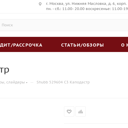
г. Москва, ул. Нижняя Масловка, д. 6, корп.
пн. - сб.: 11.00- 20.00 воскресенье: 11.00-19
ЕДИТ/РАССРОЧКА
СТАТЬИ/ОБЗОРЫ
О
тр
—
ры, слайдеры
Shubb 529604 C3 Каподастр