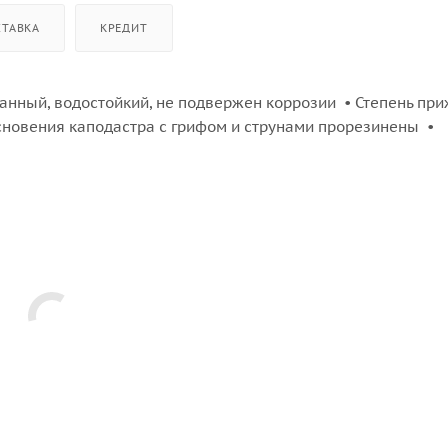
СТАВКА
КРЕДИТ
ванный, водостойкий, не подвержен коррозии • Степень пр
сновения каподастра с грифом и струнами прорезинены •