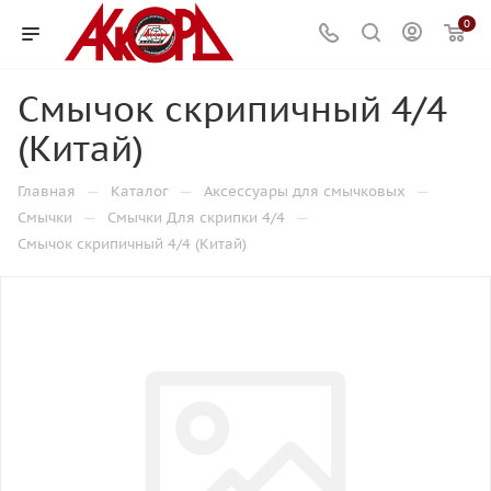
0
Смычок скрипичный 4/4
(Китай)
—
—
—
Главная
Каталог
Аксессуары для смычковых
—
—
Смычки
Смычки Для скрипки 4/4
Смычок скрипичный 4/4 (Китай)