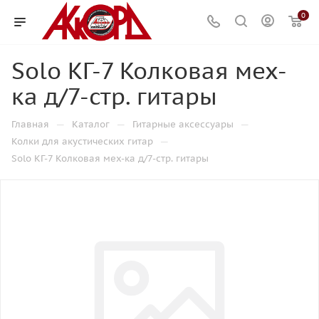
0
Solo КГ-7 Колковая мех-
ка д/7-стр. гитары
—
—
—
Главная
Каталог
Гитарные аксессуары
—
Колки для акустических гитар
Solo КГ-7 Колковая мех-ка д/7-стр. гитары