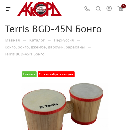
0
Terris BGD-45N Бонго
—
—
—
Главная
Каталог
Перкуссия
—
Конго, бонго, джембе, дарбуки, барабаны
Terris BGD-45N Бонго
Новинка
Можно забрать сегодня