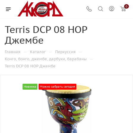
0
Terris DCP 08 HOP
Джембе
—
—
—
Главная
Каталог
Перкуссия
—
Конго, бонго, джембе, дарбуки, барабаны
Terris DCP 08 HOP Джембе
Новинка
Можно забрать сегодня