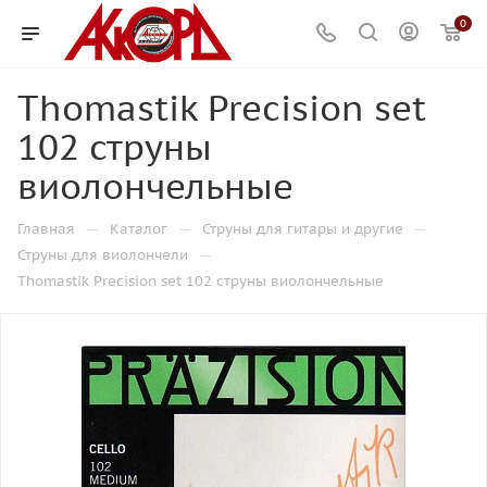
0
Thomastik Precision set
102 струны
виолончельные
—
—
—
Главная
Каталог
Струны для гитары и другие
—
Струны для виолончели
Thomastik Precision set 102 струны виолончельные