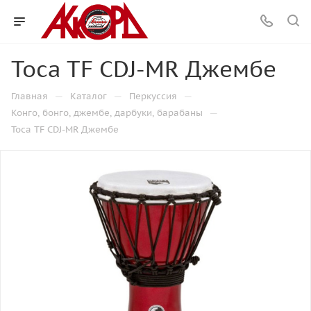
Toca TF CDJ-MR Джембе
—
—
—
Главная
Каталог
Перкуссия
—
Конго, бонго, джембе, дарбуки, барабаны
Toca TF CDJ-MR Джембе