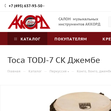
+7 (495) 637-93-50
САЛОН музыкальных
инструментов АККОРД
КАТАЛОГ
ПОКУПАТЕЛЯМ
КР
Toca TODJ-7 CK Джембе
—
—
—
Главная
Каталог
Перкуссия
Конго, бонго, джемб