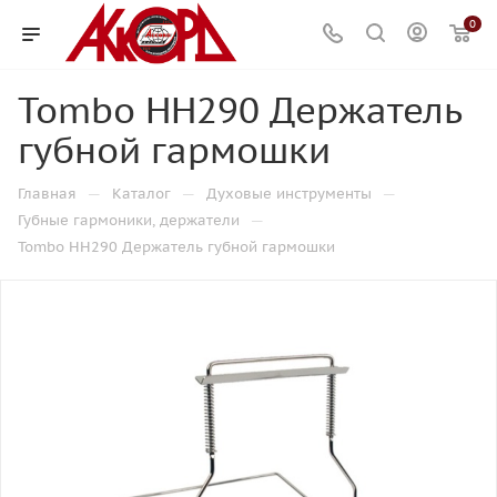
0
Tombo HH290 Держатель
губной гармошки
—
—
—
Главная
Каталог
Духовые инструменты
—
Губные гармоники, держатели
Tombo HH290 Держатель губной гармошки