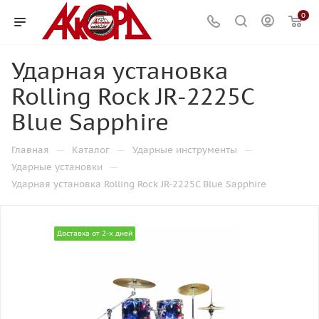
0
Ударная установка
Rolling Rock JR-2225C
Blue Sapphire
—
—
—
Главная
Каталог
Ударные инструменты
—
Ударные установки
Ударная установка Rolling Rock JR-2225C Blue Sapphire
Доставка от 2-х дней