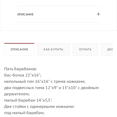
ОПИСАНИЕ
ОПИСАНИЕ
КАК КУПИТЬ
ОПЛАТА
ДОСТ
Пять барабанов:
бас-бочка 22"х16";
напольный том 16"х16" с тремя ножками;
два подвесных тома 12"х9" и 13"х10" с двойным
держателем;
малый барабан 14"х5,5".
Две стойки с одинарными ножками:
под малый барабан;