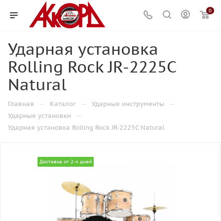
0
Ударная установка
Rolling Rock JR-2225C
Natural
—
—
—
Главная
Каталог
Ударные инструменты
—
Ударные установки
Ударная установка Rolling Rock JR-2225C Natural
Доставка от 2-х дней