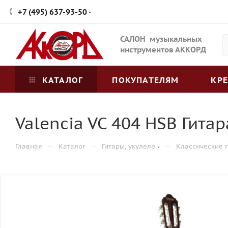
+7 (495) 637-93-50
САЛОН музыкальных
инструментов АККОРД
КАТАЛОГ
ПОКУПАТЕЛЯМ
КР
Valencia VC 404 HSB Гита
—
—
—
Главная
Каталог
Гитары, укулеле
Классические 