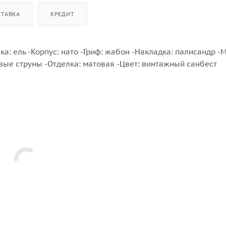
СТАВКА
КРЕДИТ
а: ель -Корпус: нато -Гриф: жабон -Накладка: палисандр -
овые струны -Отделка: матовая -Цвет: винтажный санбест