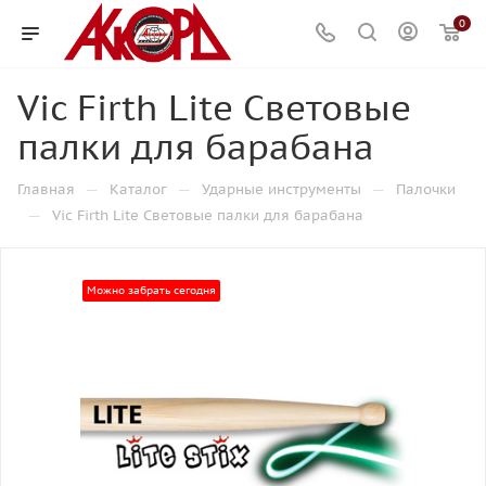
0
Vic Firth Lite Световые
палки для барабана
—
—
—
Главная
Каталог
Ударные инструменты
Палочки
—
Vic Firth Lite Световые палки для барабана
Можно забрать сегодня