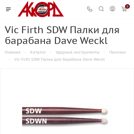
0
Vic Firth SDW Палки для
барабана Dave Weckl
—
—
—
Главная
Каталог
Ударные инструменты
Палочки
—
Vic Firth SDW Палки для барабана Dave Weckl