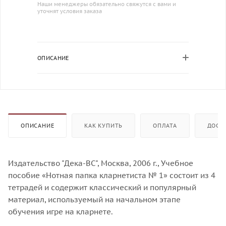
Наши менеджеры обязательно свяжутся с вами и
уточнят условия заказа
ОПИСАНИЕ
ОПИСАНИЕ
КАК КУПИТЬ
ОПЛАТА
ДОСТ
Издательство "Дека-ВС", Москва, 2006 г., Учебное
пособие «Нотная папка кларнетиста № 1» состоит из 4
тетрадей и содержит классический и популярный
материал, используемый на начальном этапе
обучения игре на кларнете.