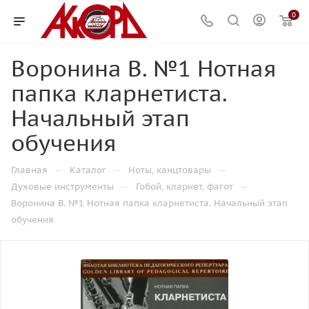
0
Воронина В. №1 Нотная
папка кларнетиста.
Начальный этап
обучения
—
—
—
Главная
Каталог
Ноты, канцтовары
—
—
Духовые инструменты
Гобой, кларнет, фагот
Воронина В. №1 Нотная папка кларнетиста. Начальный этап
обучения