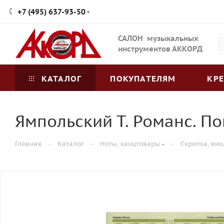
+7 (495) 637-93-50
САЛОН музыкальных
инструментов АККОРД
КАТАЛОГ
ПОКУПАТЕЛЯМ
КР
Ямпольский Т. Романс. П
—
—
—
Главная
Каталог
Ноты, канцтовары
Скрипка, вио