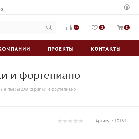
00
0
0
0
 КОМПАНИИ
ПРОЕКТЫ
КОНТАКТЫ
ки и фортепиано
ные пьесы для скрипки и фортепиано
Артикул:
13184