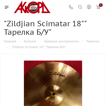
0
"Zildjian Scimatar 18""
Тарелка Б/У"
—
—
—
Главная
Каталог
Ударные инструменты
Тарелки
—
"Zildjian Scimatar 18"" Тарелка Б/У"