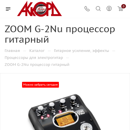
0
ZOOM G-2Nu процессор
гитарный
—
—
—
Главная
Каталог
Гитарное усиление, эффекты
—
Процессоры для электрогитар
ZOOM G-2Nu процессор гитарный
Можно забрать сегодня